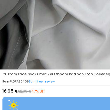
Custom Face Socks met Kerstboom Patroon Foto Toevoeg
Schrijf een review
Item#
:
DRAS0409
16,95 €
32,00 €
47% UIT