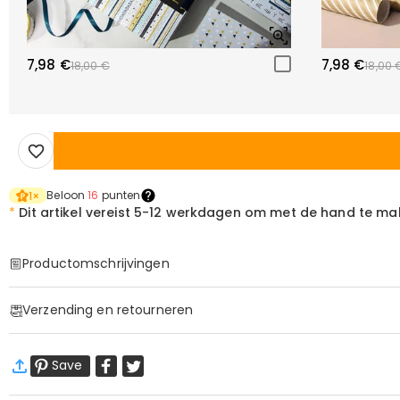
7,98 €
7,98 €
18,00 €
18,00 
Beloon
16
punten
1
×
*
Dit artikel vereist
5-12 werkdagen om met de hand te ma
Productomschrijvingen
Item#
:
DRAS0409
Verzending en retourneren
Basis Informatie
Sok Hoogte
:
22cm cm
·
60 dagen retourneren
Zool Lengte
:
22cm cm
Save
Wij willen dat u zich comfortabel en zeker voelt tijdens het
Meer Informatie