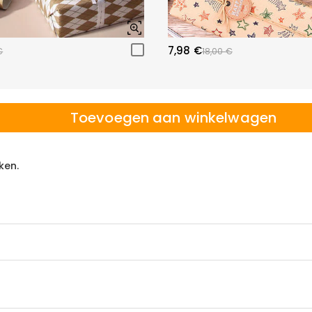
7,98 €
€
18,00 €
Toevoegen aan winkelwagen
ken.
 winkelen, daarom bieden wij een eenvoudig 60-dagen retour- en