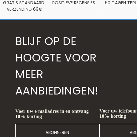
GRATIS STANDAARD 
POSITIEVE RECENSIES
60 DAGEN TER
VERZENDING 69€
BLIJF OP DE
HOOGTE VOOR
MEER
AANBIEDINGEN!
Voer uw telefoon
Voer uw e-mailadres in en ontvang
10% korting
10% korting
ABONNEREN
AB