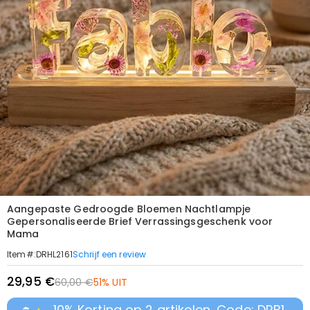
Aangepaste Gedroogde Bloemen Nachtlampje
Gepersonaliseerde Brief Verrassingsgeschenk voor
Mama
Schrijf een review
Item#
:
DRHL2161
29,95 €
60,00 €
51% UIT
10% Korting op 2 artikelen, Code: DRB1