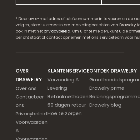
* Door uw e-mailadres of telefoonnummer in te voeren en de aa
volgen, stemt u ermee in om marketingberichten van Drawelry t
ook in met het
privacybeleid
. Om u af te melden, kunt u de afmeld
bericht staat of contact opnemen met ons serviceteam voor hul
OVER
KLANTENSERVICE
ONTDEK DRAWELRY
DRAWELRY
Verzending &
Groothandelsprogr
Levering
Drawelry prime
Over ons
Betaalmethoden
Beloningsprogramm
Contacteer
60 dagen retour
Drawelry blog
ons
Hoe te zorgen
Privacybeleid
Voorwaarden
&
Voorwaarden