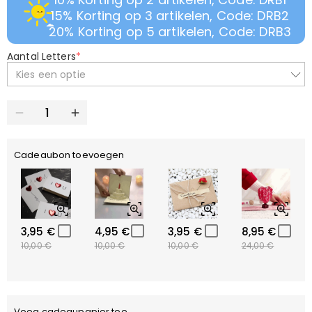
15% Korting op 3 artikelen, Code: DRB2
20% Korting op 5 artikelen, Code: DRB3
Aantal Letters
*
Kies een optie
Cadeaubon toevoegen
3,95 €
4,95 €
3,95 €
8,95 €
10,00 €
10,00 €
10,00 €
24,00 €
Voeg cadeaupapier toe