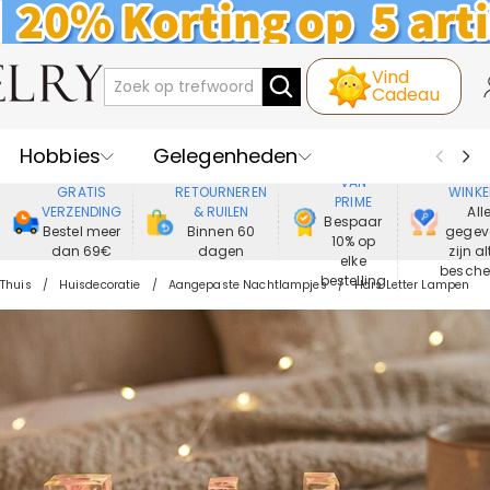
Vind
Cadeau
Hobbies
Gelegenheden
GENIET
VEIL
VAN
GRATIS
RETOURNEREN
WINKE
PRIME
Recipienten
Best Verkochte
VERZENDING
& RUILEN
All
Bespaar
Bestel meer
Binnen 60
gegev
10% op
dan 69€
dagen
zijn al
Nieuwe
Juwelen
elke
besch
bestelling
Thuis
Huisdecoratie
Aangepaste Nachtlampjes
Hars Letter Lampen
Wonen&Leven
Kleding