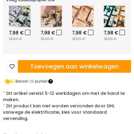
7,98 €
7,98 €
7,98 €
7,98 €
18,00 €
18,00 €
18,00 €
18,00 €
Toevoegen aan winkelwagen
Beloon
29
punten
1
×
*
Dit artikel vereist 5-12 werkdagen om met de hand te
maken.
*
Dit product kan niet worden verzonden door DHL
vanwege de elektrificatie, kies voor standaard
verzending.