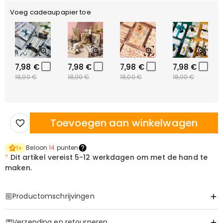
Voeg cadeaupapier toe
7,98 €
7,98 €
7,98 €
7,98 €
18,00 €
18,00 €
18,00 €
18,00 €
Toevoegen aan winkelwagen
Beloon
14
punten
1
×
*
Dit artikel vereist
5-12 werkdagen om met de hand te
maken.
Productomschrijvingen
Item#
:
DRHO5500
Verzending en retourneren