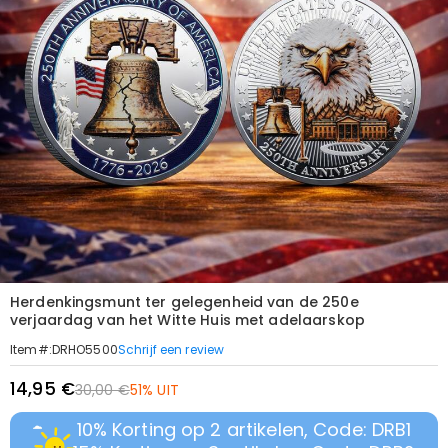
Herdenkingsmunt ter gelegenheid van de 250e
verjaardag van het Witte Huis met adelaarskop
Schrijf een review
Item#
:
DRHO5500
14,95 €
30,00 €
51% UIT
10% Korting op 2 artikelen, Code: DRB1