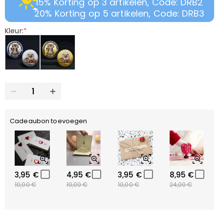
15% Korting op 3 artikelen, Code: DRB2
20% Korting op 5 artikelen, Code: DRB3
Kleur:
*
Cadeaubon toevoegen
3,95 €
4,95 €
3,95 €
8,95 €
10,00 €
10,00 €
10,00 €
24,00 €