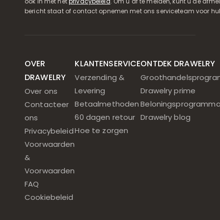
ook in met het
privacybeleid
. Om u af te melden, kunt u de afmeld
bericht staat of contact opnemen met ons serviceteam voor hul
OVER
KLANTENSERVICE
ONTDEK DRAWELRY
DRAWELRY
Verzending &
Groothandelsprogr
Levering
Drawelry prime
Over ons
Betaalmethoden
Beloningsprogramm
Contacteer
60 dagen retour
Drawelry blog
ons
Hoe te zorgen
Privacybeleid
Voorwaarden
&
Voorwaarden
FAQ
Cookiebeleid