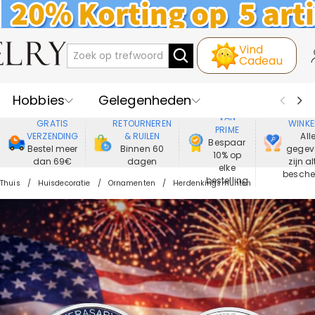
Vind
Cadeau
Hobbies
Gelegenheden
GENIET
VEIL
VAN
GRATIS
RETOURNEREN
WINKE
PRIME
Recipienten
Best Verkochte
VERZENDING
& RUILEN
All
Bespaar
Bestel meer
Binnen 60
gegev
10% op
dan 69€
dagen
zijn al
Nieuwe
Juwelen
elke
besch
bestelling
Thuis
Huisdecoratie
Ornamenten
Herdenkingsmunten
Wonen&Leven
Kleding