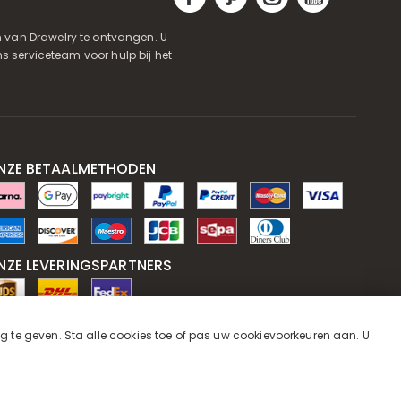
 van Drawelry te ontvangen. U
s serviceteam voor hulp bij het
NZE BETAALMETHODEN
NZE LEVERINGSPARTNERS
NZE SERVICEGARANTIE
ng te geven. Sta alle cookies toe of pas uw cookievoorkeuren aan. U