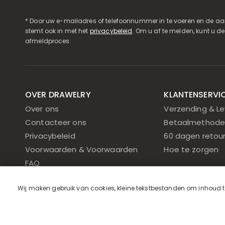
* Door uw e-mailadres of telefoonnummer in te voeren en de aa
stemt ook in met het
privacybeleid
. Om u af te melden, kunt u d
afmeldproces.
OVER DRAWELRY
KLANTENSERVI
Over ons
Verzending & Le
Contacteer ons
Betaalmethode
Privacybeleid
60 dagen retou
Voorwaarden & Voorwaarden
Hoe te zorgen
FAQ
Cookiebeleid
Wij maken gebruik van cookies, kleine tekstbestanden om inhoud te 