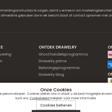
nmeldingsinstructies te volgen, stemt u ermee in om marketingberichten
e afmeldlink gebruiken die in elk bericht staat of contact opnemen met on
CE
ONTDEK DRAWELRY
O
vering
Groothandelsprogramma
n
Drawelry prime
r
Beloningsprogramma
O
Drawelry blog
Onze Cookies
O
personaliseren. Cookies stellen ons in staat u de best mogelijke ervari
kunt ons
Cookiebeleid
bekijken voor meer informatie.
Cookies beheren