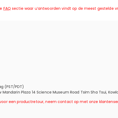
ze
FAQ
sectie waar u’antwoorden vindt op de meest gestelde vr
dag (PST/PDT)
 New Mandarin Plaza 14 Science Museum Road Tsim Sha Tsui, Kowl
t voor een productretour, neem contact op met onze klantenser