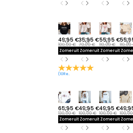
49,95 €
35,95 €
55,95 €
55,9
100,00 €
70,00 €
110,00 €
110,00
Zomeruitverkoop
Zomeruitverkoop
Zomeruitverk
Zome
(
10
Recensies
)
65,95 €
49,95 €
49,95 €
49,9
130,00 €
100,00 €
100,00 €
100,0
Zomeruitverkoop
Zomeruitverkoop
Zomeruitverk
Zome