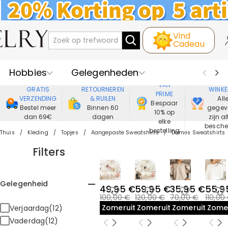
Vind
Cadeau
Hobbies
Gelegenheden
GENIET
VEIL
VAN
GRATIS
RETOURNEREN
WINKE
PRIME
Recipienten
Best Verkochte
VERZENDING
& RUILEN
All
Bespaar
Bestel meer
Binnen 60
gegev
10% op
dan 69€
dagen
zijn al
Nieuwe
Juwelen
elke
besch
bestelling
Thuis
Kleding
Topjes
Aangepaste Sweatshirts
Dames Sweatshirts
Wonen&Leven
Kleding
Filters
Gelegenheid
49,95 €
59,95 €
35,95 €
55,9
100,00 €
120,00 €
70,00 €
110,00
Zomeruitverkoop
Zomeruitverkoop
Zomeruitverk
Zome
Verjaardag(12)
Vaderdag(12)