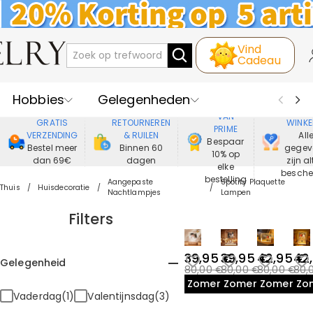
Vind
Cadeau
Hobbies
Gelegenheden
GENIET
VEIL
VAN
GRATIS
RETOURNEREN
WINKE
PRIME
Recipienten
Best Verkochte
VERZENDING
& RUILEN
All
Bespaar
Bestel meer
Binnen 60
gegev
10% op
dan 69€
dagen
zijn al
Nieuwe
Juwelen
elke
besch
bestelling
Aangepaste
Spotify Plaquette
Thuis
Huisdecoratie
Nachtlampjes
Lampen
Wonen&Leven
Kleding
Filters
39,95 €
39,95 €
42,95 €
42
Gelegenheid
80,00 €
80,00 €
80,00 €
80,
Zomeruitverkoop
Zomeruitverkoop
Zomeruit
Zo
Vaderdag(1)
Valentijnsdag(3)