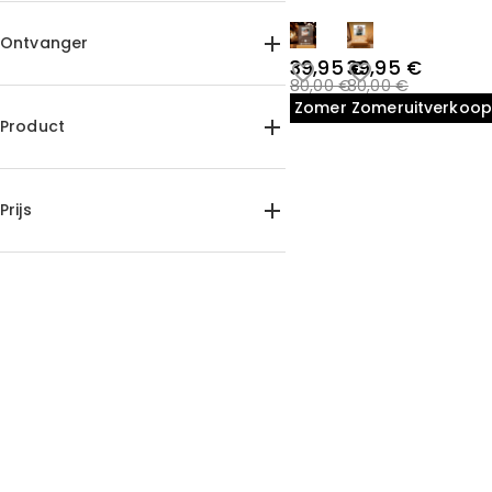
Ontvanger
39,95 €
39,95 €
80,00 €
80,00 €
Voor haar(3)
Voor hem(3)
Zomeruitverkoop
Zomeruitverkoop
Voor koppels(2)
Product
Fotolampen(6)
Acryl plaquette lampen(6)
Prijs
35,00 €-40,00 €(4)
40,00 €-45,00 €(2)