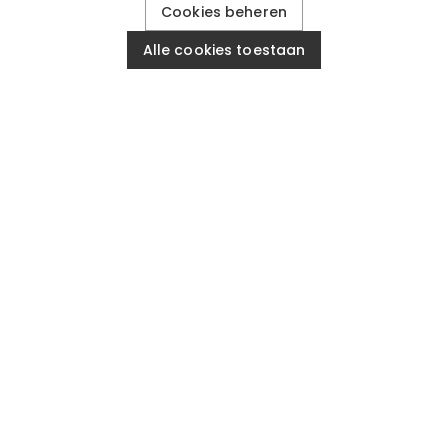
Cookies beheren
Alle cookies toestaan
RECENSIES
60 DAGEN TERUG
VOOR MEER AANBIEDINGEN
Voer uw telefoonnummer in en ontvang 10% k