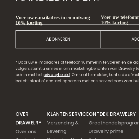
Voer uw telefoon
Voer uw e-mailadres in en ontvang
10% korting
10% korting
ABONNEREN
AB
* Door uw e-mailadres of telefoonnummer in te voeren en de aa
volgen, stemt u ermee in om marketingberichten van Drawelry t
ook in met het
privacybeleid
. Om u af te melden, kunt u de afmeld
bericht staat of contact opnemen met ons serviceteam voor hul
OVER
KLANTENSERVICE
ONTDEK DRAWELRY
DRAWELRY
Verzending &
Groothandelsprogr
Levering
Drawelry prime
Over ons