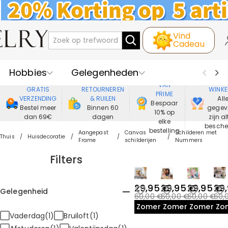
Vind
Cadeau
Hobbies
Gelegenheden
GENIET
VEIL
VAN
GRATIS
RETOURNEREN
WINKE
PRIME
Recipienten
Best Verkochte
VERZENDING
& RUILEN
All
Bespaar
Bestel meer
Binnen 60
gegev
10% op
dan 69€
dagen
zijn al
Nieuwe
Juwelen
elke
besch
bestelling
Aangepast
Canvas
Schilderen met
Thuis
Huisdecoratie
Frame
schilderijen
Nummers
Wonen&Leven
Kleding
Filters
29,95 €
29,95 €
29,95 €
29
Gelegenheid
60,00 €
60,00 €
60,00 €
60,
Zomeruitverkoop
Zomeruitverkoop
Zomeruit
Zo
Vaderdag(1)
Bruiloft(1)