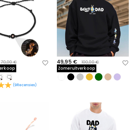
49,95 €
70,00 €
100,00 €
verkoop
Zomeruitverkoop
(
9
Recensies
)