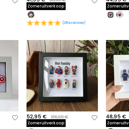
88,00 €
Zomeruitverkoop
Zomeruit
(
3
Recensies
)
52,95 €
48,95 €
106,00 €
Zomeruitverkoop
Zomeruit