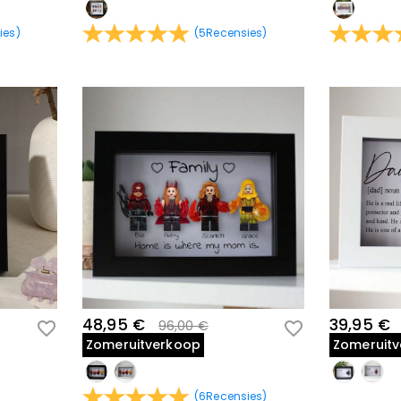
ies
)
(
5
Recensies
)
48,95 €
39,95 €
96,00 €
Zomeruitverkoop
Zomeruit
(
6
Recensies
)