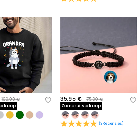
35,95 €
100,00 €
75,00 €
verkoop
Zomeruitverkoop
(
3
Recensies
)