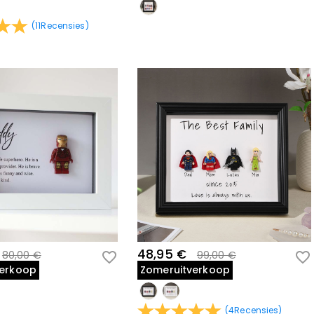
(
11
Recensies
)
48,95 €
80,00 €
99,00 €
verkoop
Zomeruitverkoop
(
4
Recensies
)