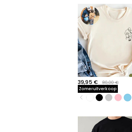
39,95 €
80,00 €
Zomeruitverkoop