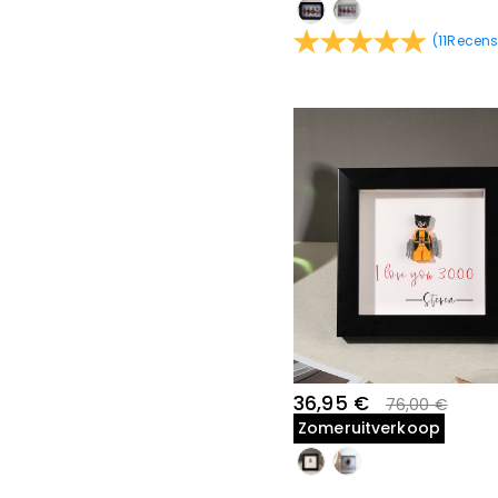
(
11
Recens
36,95 €
76,00 €
Zomeruitverkoop