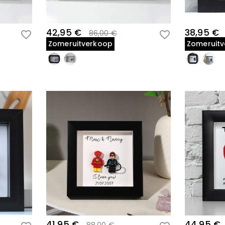
42,95 €
38,95 €
86,00 €
Zomeruitverkoop
Zomeruit
41,95 €
44,95 €