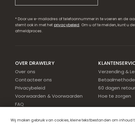
* Door uw e-mailadres of telefoonnummer in te voeren en de aa
stemt ook in met het
privacybeleid
. Om u af te melden, kunt u d
afmeldproces.
OVER DRAWELRY
KLANTENSERVI
Over ons
Verzending & Le
Contacteer ons
Betaalmethode
Privacybeleid
60 dagen retou
Voorwaarden & Voorwaarden
Hoe te zorgen
FAQ
Cookiebeleid
Wij maken gebruik van cookies, kleine tekstbestanden om inhoud te 