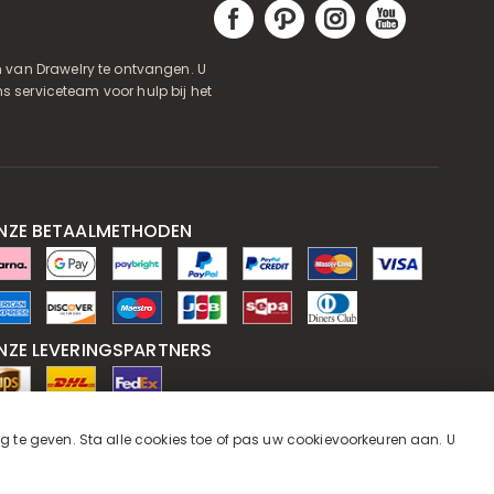
 van Drawelry te ontvangen. U
s serviceteam voor hulp bij het
NZE BETAALMETHODEN
NZE LEVERINGSPARTNERS
NZE SERVICEGARANTIE
ng te geven. Sta alle cookies toe of pas uw cookievoorkeuren aan. U