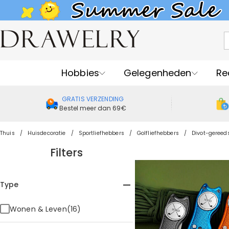
Hobbies
Gelegenheden
Re
GRATIS VERZENDING
Bestel meer dan 69€
Thuis
Huisdecoratie
Sportliefhebbers
Golfliefhebbers
Divot-gereed
Filters
Type
Wonen & Leven(16)