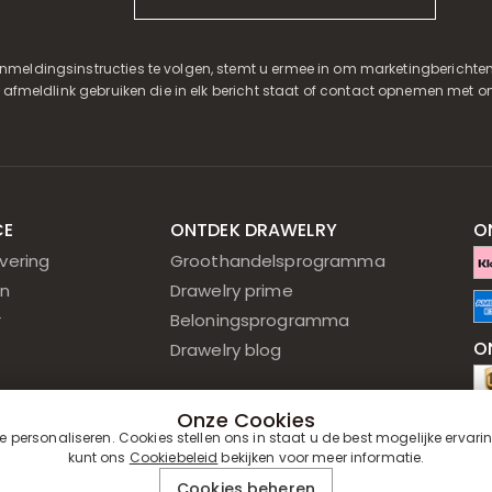
nmeldingsinstructies te volgen, stemt u ermee in om marketingberichten
e afmeldlink gebruiken die in elk bericht staat of contact opnemen met on
CE
ONTDEK DRAWELRY
O
vering
Groothandelsprogramma
n
Drawelry prime
r
Beloningsprogramma
O
Drawelry blog
Onze Cookies
O
personaliseren. Cookies stellen ons in staat u de best mogelijke ervari
kunt ons
Cookiebeleid
bekijken voor meer informatie.
Cookies beheren