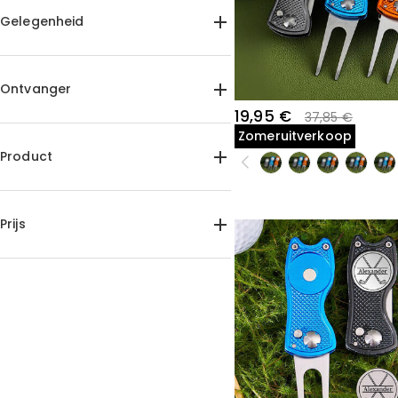
Gelegenheid
Verjaardag(16)
Vaderdag(6)
Bruiloft(2)
Verjaardag(1)
Ontvanger
Afstuderen(15)
Valentijnsdag(1)
19,95 €
37,85 €
Voor hem(16)
Voor vader(15)
Zomeruitverkoop
Voor Broer(15)
Voor opa(15)
Product
Voor vrienden(16)
Divot-tool(16)
Prijs
15,00 €-20,00 €(16)