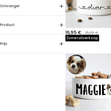
Ontvanger
Voor dierenliefhebbers(9)
Product
16,95 €
35,00 €
Voerbakken voor huisdieren(9)
Zomeruitverkoop
Prijs
15,00 €-20,00 €(8)
20,00 €-25,00 €(1)