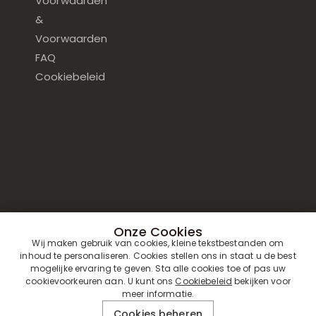
Voorwaarden
&
Voorwaarden
FAQ
Cookiebeleid
Onze Cookies
Wij maken gebruik van cookies, kleine tekstbestanden om
inhoud te personaliseren. Cookies stellen ons in staat u de best
mogelijke ervaring te geven. Sta alle cookies toe of pas uw
cookievoorkeuren aan. U kunt ons
Cookiebeleid
bekijken voor
meer informatie.
Cookies beheren