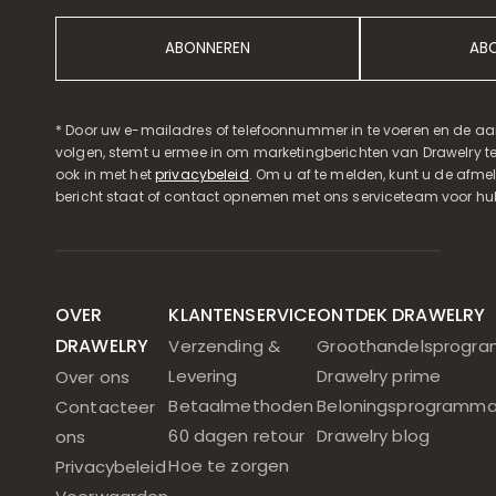
ABONNEREN
AB
* Door uw e-mailadres of telefoonnummer in te voeren en de aa
volgen, stemt u ermee in om marketingberichten van Drawelry t
ook in met het
privacybeleid
. Om u af te melden, kunt u de afmeld
bericht staat of contact opnemen met ons serviceteam voor hul
OVER
KLANTENSERVICE
ONTDEK DRAWELRY
DRAWELRY
Verzending &
Groothandelsprogr
Levering
Drawelry prime
Over ons
Betaalmethoden
Beloningsprogramm
Contacteer
60 dagen retour
Drawelry blog
ons
Hoe te zorgen
Privacybeleid