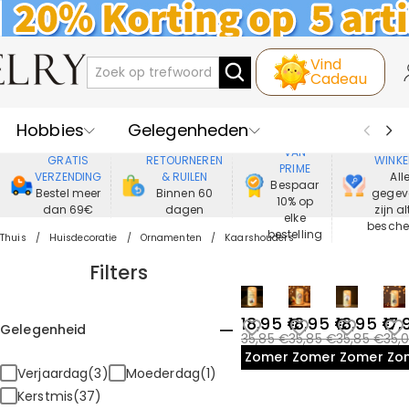
Vind
Cadeau
Hobbies
Gelegenheden
GENIET
VEIL
VAN
GRATIS
RETOURNEREN
WINKE
PRIME
Recipienten
Best Verkochte
VERZENDING
& RUILEN
All
Bespaar
Bestel meer
Binnen 60
gegev
10% op
dan 69€
dagen
zijn al
Nieuwe
Juwelen
elke
besch
bestelling
Thuis
Huisdecoratie
Ornamenten
Kaarshouders
Wonen&Leven
Kleding
Filters
18,95 €
18,95 €
18,95 €
17,
Gelegenheid
35,85 €
35,85 €
35,85 €
35,
Zomeruitverkoop
Zomeruitverkoop
Zomeruit
Zo
Verjaardag(3)
Moederdag(1)
Kerstmis(37)