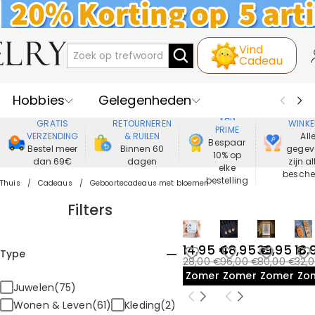
Vind
Cadeau
Hobbies
Gelegenheden
GENIET
VEIL
VAN
GRATIS
RETOURNEREN
WINKE
PRIME
Recipienten
Best Verkochte
VERZENDING
& RUILEN
All
Bespaar
Bestel meer
Binnen 60
gegev
10% op
dan 69€
dagen
zijn al
Nieuwe
Juwelen
elke
besch
bestelling
Thuis
Cadeaus
Geboortecadeaus met bloemen
Wonen&Leven
Kleding
Filters
14,95 €
48,95 €
39,95 €
18,
Type
28,00 €
96,00 €
80,00 €
32,
Zomeruitverkoop
Zomeruitverkoop
Zomeruitv
Zo
Juwelen(75)
Wonen & Leven(61)
Kleding(2)