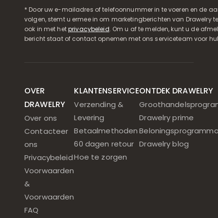
* Door uw e-mailadres of telefoonnummer in te voeren en de aa
volgen, stemt u ermee in om marketingberichten van Drawelry t
ook in met het
privacybeleid
. Om u af te melden, kunt u de afmeld
bericht staat of contact opnemen met ons serviceteam voor hul
OVER
KLANTENSERVICE
ONTDEK DRAWELRY
DRAWELRY
Verzending &
Groothandelsprogr
Levering
Drawelry prime
Over ons
Betaalmethoden
Beloningsprogramm
Contacteer
60 dagen retour
Drawelry blog
ons
Hoe te zorgen
Privacybeleid
Voorwaarden
&
Voorwaarden
FAQ