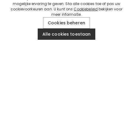
mogelijke ervaring te geven. Sta alle cookies toe of pas uw
cookievoorkeuren aan. U kunt ons
Cookiebeleid
bekijken voor
meer informatie.
Cookies beheren
Alle cookies toestaan
GRATIS STANDAARD 
POSITIEVE RECENSIES
60 DAGEN TER
VERZENDING 69€
BLIJF OP DE