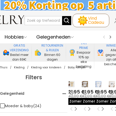
Vind
Cadeau
Hobbies
Gelegenheden
GENIET
VEIL
VAN
GRATIS
RETOURNEREN
WINKE
PRIME
Recipienten
Best Verkochte
VERZENDING
& RUILEN
All
Bespaar
Bestel meer
Binnen 60
gegev
10% op
dan 69€
dagen
zijn al
Nieuwe
Juwelen
elke
besch
bestelling
Thuis
Kleding
Kleding voor kinderen
Baby romper
Wonen&Leven
Kleding
Filters
21,95 €
21,95 €
19,95 €
19,
Gelegenheid
42,00 €
42,00 €
40,00 €
40,
Zomeruitverkoop
Zomeruitverkoop
Zomeruit
Zo
Moeder & baby(24)