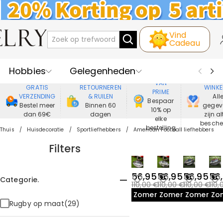
Vind
Cadeau
Hobbies
Gelegenheden
GENIET
VEIL
VAN
GRATIS
RETOURNEREN
WINKE
PRIME
Recipienten
Best Verkochte
VERZENDING
& RUILEN
All
Bespaar
Bestel meer
Binnen 60
gegev
10% op
dan 69€
dagen
zijn al
Nieuwe
Juwelen
elke
besch
bestelling
Thuis
Huisdecoratie
Sportliefhebbers
American Football liefhebbers
Wonen&Leven
Kleding
Filters
56,95 €
56,95 €
56,95 €
56
Categorie.
110,00 €
110,00 €
110,00 €
110,
Zomeruitverkoop
Zomeruitverkoop
Zomeruit
Zo
Rugby op maat(29)