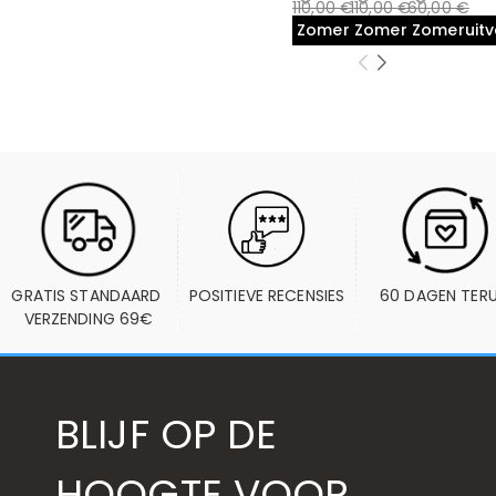
110,00 €
110,00 €
60,00 €
Zomeruitverkoop
Zomeruitverkoop
Zomeruit
GRATIS STANDAARD 
POSITIEVE RECENSIES
60 DAGEN TER
VERZENDING 69€
BLIJF OP DE
HOOGTE VOOR