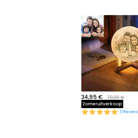
34,95 €
70,00 €
Zomeruitverkoop
(
7
Recens