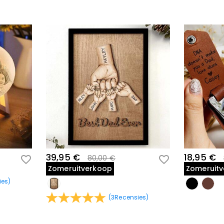
39,95 €
18,95 €
80,00 €
Zomeruitverkoop
Zomeruit
ies
)
(
3
Recensies
)