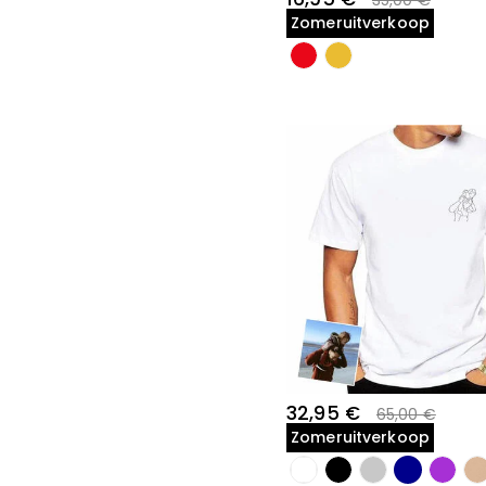
35,00 €
Kristallen lampen(3)
Dekens(9)
Zomeruitverkoop
Fotolijsten(6)
Acrylplaquette(17)
Houten plaquette(7)
Sierkussens(7)
Wijnsets(28)
Leren golftas(82)
Golfbal(7)
Golfbalmarker(24)
Golfhanddoek(22)
Divot-tool(15)
Golfhandschoenen(5)
Honkbal(19)
American football(20)
Viskunstaas(20)
32,95 €
65,00 €
Zomeruitverkoop